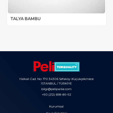
TALYA BAMBU
Halkalı Cad. No: 170 34306 Sefaköy-Küçükçekmece
İSTANBUL / TÜRKİYE
bilgi@peliparke.com
+90 (212) 698-89-92
Kurumsal