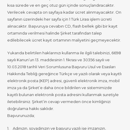
kısa sürede ve en geç otuz gün içinde sonuçlandıracaktır.
Verilecek cevapta on sayfaya kadar ücret alınmayacaktır. On
sayfanın üzerindeki her sayfa için 1 Türk Lirası işlem ücreti
alınacaktır. Başvuruya cevabın CD, flash bellek gibi bir kayıt
ortamında verilmesi halinde Şirket tarafından talep
edilebilecek ücret kayıt ortamının maliyetini geçmeyecektir.
Yukarıda belirtilen haklarınızı kullanma ile ilgili talebinizi, 6698
sayılı Kanun’un 13. maddesinin 1. fıkrası ve 30356 sayılı ve
10.03.2018 tarihli Veri Sorumlusuna Başvuru Usul ve Esasları
Hakkında Tebliğ gereğince Türkçe ve yazılı olarak veya kayıtlı
elektronik posta (KEP) adresi, güvenli elektronik imza, mobil
imza ya da Şirket’e daha önce bildirilen ve sistemimizde
kayıtlı bulunan elektronik posta adresini kullanmak suretiyle
iletebilirsiniz. Şirket’in cevap vermeden önce kimliğinizi
doğrulama hakkı saklıdır.
Başvurunuzda;
1. Adınızın, soyadınızın ve başvuru yazılı ise imzanızın,