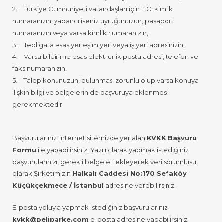
2. Türkiye Cumhuriyeti vatandaşları için T.C. kimlik
numaranızın, yabancı iseniz uyruğunuzun, pasaport
numaranızın veya varsa kimlik numaranızın,
3. Tebligata esas yerleşim yeri veya iş yeri adresinizin,
4. Varsa bildirime esas elektronik posta adresi, telefon ve
faks numaranızın,
5. Talep konunuzun, bulunması zorunlu olup varsa konuya
ilişkin bilgi ve belgelerin de başvuruya eklenmesi
gerekmektedir.
Başvurularınızı internet sitemizde yer alan
KVKK Başvuru
Formu
ile yapabilirsiniz. Yazılı olarak yapmak istediğiniz
başvurularınızı, gerekli belgeleri ekleyerek veri sorumlusu
olarak Şirketimizin
Halkalı Caddesi No:170 Sefaköy
Küçükçekmece / İstanbul
adresine verebilirsiniz.
E-posta yoluyla yapmak istediğiniz başvurularınızı
kvkk@peliparke.com
e-posta adresine yapabilirsiniz.