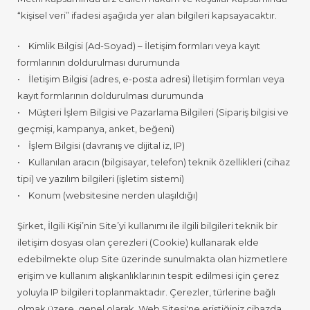
“kişisel veri” ifadesi aşağıda yer alan bilgileri kapsayacaktır.
• Kimlik Bilgisi (Ad-Soyad) – İletişim formları veya kayıt
formlarının doldurulması durumunda
• İletişim Bilgisi (adres, e-posta adresi) İletişim formları veya
kayıt formlarının doldurulması durumunda
• Müşteri İşlem Bilgisi ve Pazarlama Bilgileri (Sipariş bilgisi ve
geçmişi, kampanya, anket, beğeni)
• İşlem Bilgisi (davranış ve dijital iz, IP)
• Kullanılan aracın (bilgisayar, telefon) teknik özellikleri (cihaz
tipi) ve yazılım bilgileri (işletim sistemi)
• Konum (websitesine nerden ulaşıldığı)
Şirket, İlgili Kişi’nin Site’yi kullanımı ile ilgili bilgileri teknik bir
iletişim dosyası olan çerezleri (Cookie) kullanarak elde
edebilmekte olup Site üzerinde sunulmakta olan hizmetlere
erişim ve kullanım alışkanlıklarının tespit edilmesi için çerez
yoluyla IP bilgileri toplanmaktadır. Çerezler, türlerine bağlı
olmak üzere, genel olarak, Web Sitesi'ne eriştiğiniz cihazda