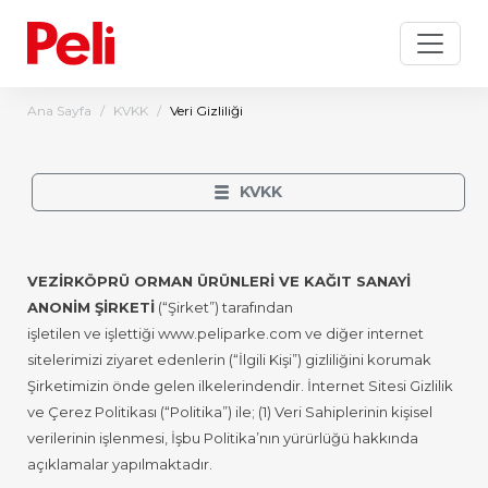
Ana Sayfa
KVKK
Veri Gizliliği
KVKK
VEZİRKÖPRÜ ORMAN ÜRÜNLERİ VE KAĞIT SANAYİ
ANONİM ŞİRKETİ
(“Şirket”) tarafından
işletilen ve işlettiği www.peliparke.com ve diğer internet
sitelerimizi ziyaret edenlerin (“İlgili Kişi”) gizliliğini korumak
Şirketimizin önde gelen ilkelerindendir. İnternet Sitesi Gizlilik
ve Çerez Politikası (“Politika”) ile; (1) Veri Sahiplerinin kişisel
verilerinin işlenmesi, İşbu Politika’nın yürürlüğü hakkında
açıklamalar yapılmaktadır.