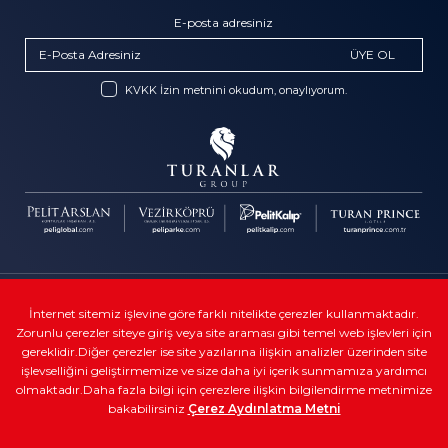
E-posta adresiniz
ÜYE OL
KVKK İzin metnini okudum, onaylıyorum.
Telif Hakkı © Turanlar Group
İnternet sitemiz işlevine göre farklı nitelikte çerezler kullanmaktadır.
Zorunlu çerezler siteye giriş veya site araması gibi temel web işlevleri için
Kullanıcı sözleşmeleri
gereklidir.Diğer çerezler ise site yazılarına ilişkin analizler üzerinden site
Veri gizliliği
işlevselliğini geliştirmemize ve size daha iyi içerik sunmamıza yardımcı
olmaktadır.Daha fazla bilgi için çerezlere ilişkin bilgilendirme metnimize
Yasal
bakabilirsiniz
Çerez Aydınlatma Metni
Çerez Ayarları