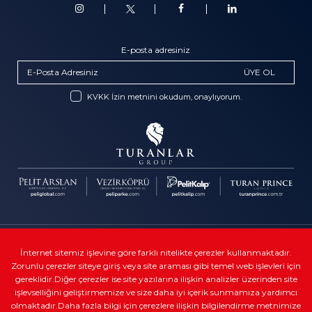
E-posta adresiniz
ÜYE OL
KVKK İzin metnini okudum, onaylıyorum.
Telif Hakkı © Turanlar Group
İnternet sitemiz işlevine göre farklı nitelikte çerezler kullanmaktadır.
Zorunlu çerezler siteye giriş veya site araması gibi temel web işlevleri için
Kullanıcı sözleşmeleri
gereklidir.Diğer çerezler ise site yazılarına ilişkin analizler üzerinden site
Veri gizliliği
işlevselliğini geliştirmemize ve size daha iyi içerik sunmamıza yardımcı
olmaktadır.Daha fazla bilgi için çerezlere ilişkin bilgilendirme metnimize
Yasal