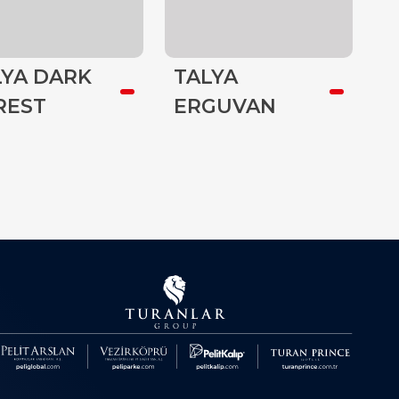
LYA DARK
TALYA
T
REST
ERGUVAN
G