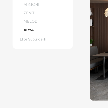
ARMONİ
ZENİT
MELODİ
ARYA
Elite Süpürgelik