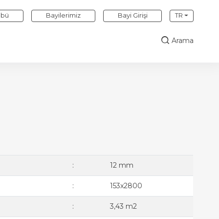
übü
Bayilerimiz
Bayi Girişi
TR
Arama
:
12 mm
:
153x2800
:
3,43 m2