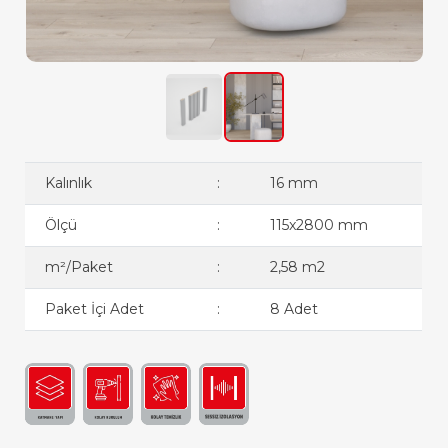
Kalınlık
:
16 mm
Ölçü
:
115x2800 mm
m²/Paket
:
2,58 m2
Paket İçi Adet
:
8 Adet