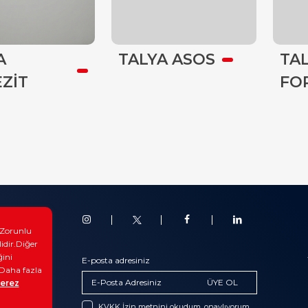
A
TALYA ASOS
TA
ZİT
FO
oglar
. Zorunlu
anslar
lidir.Diğer
ğini
erimiz
E-posta adresiniz
.Daha fazla
im
ÜYE OL
erez
 Kaynakları
KVKK İzin metnini okudum, onaylıyorum.