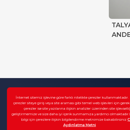
TALYA AK
TALY
MEŞE
ANDE
Kurumsal
Katal
İnternet sitemiz işlevine göre farklı nitelikte çerezler kullanmaktadır
Grup Şirketleri
Refer
çerezler siteye giriş veya site araması gibi temel web işlevleri için gerek
çerezler ise site yazılarına ilişkin analizler üzerinden site işlevselli
Üretim
Bayil
Halkalı Cad. No: 170 34306
geliştirmemize ve size daha iyi içerik sunmamıza yardımcı olmaktadır
Sefaköy-Küçükçekmece
Kalite
İletiş
bilgi için çerezlere ilişkin bilgilendirme metnimize bakabilirsiniz
Ç
İSTANBUL / TÜRKİYE
Aydınlatma Metni
Sürdürülebilirlik
İnsan
bilgi@peliparke.com