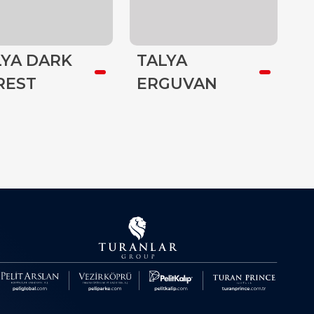
LYA DARK
TALYA
T
REST
ERGUVAN
G