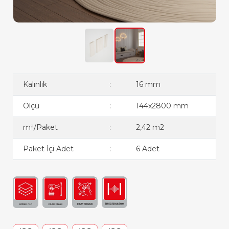
Kalınlık
:
16 mm
Ölçü
:
144x2800 mm
m²/Paket
:
2,42 m2
Paket İçi Adet
:
6 Adet