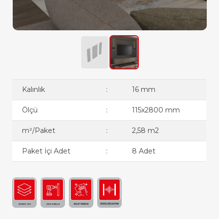
Kalınlık
:
16 mm
Ölçü
:
115x2800 mm
m²/Paket
:
2,58 m2
Paket İçi Adet
:
8 Adet