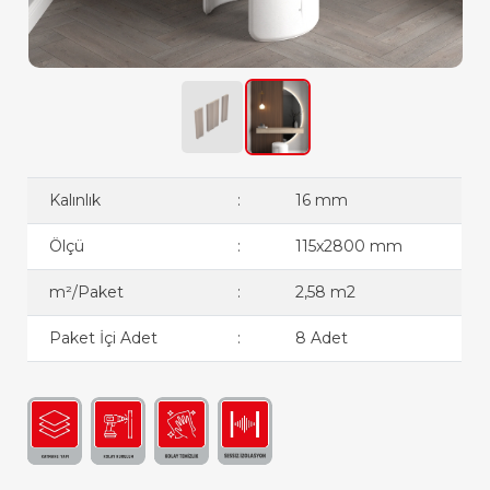
Kalınlık
:
16 mm
Ölçü
:
115x2800 mm
m²/Paket
:
2,58 m2
Paket İçi Adet
:
8 Adet