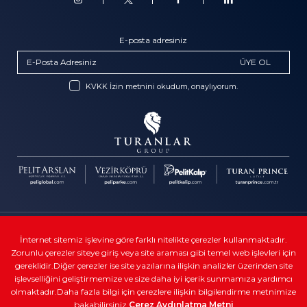
E-posta adresiniz
ÜYE OL
KVKK İzin metnini okudum, onaylıyorum.
Telif Hakkı © Turanlar Group
İnternet sitemiz işlevine göre farklı nitelikte çerezler kullanmaktadır.
Zorunlu çerezler siteye giriş veya site araması gibi temel web işlevleri için
Kullanıcı sözleşmeleri
gereklidir.Diğer çerezler ise site yazılarına ilişkin analizler üzerinden site
Veri gizliliği
işlevselliğini geliştirmemize ve size daha iyi içerik sunmamıza yardımcı
olmaktadır.Daha fazla bilgi için çerezlere ilişkin bilgilendirme metnimize
Yasal
bakabilirsiniz
Çerez Aydınlatma Metni