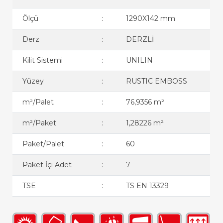
Ölçü
:
1290X142 mm
Derz
:
DERZLİ
Kilit Sistemi
:
UNILIN
Yüzey
:
RUSTIC EMBOSS
m²/Palet
:
76,9356 m²
m²/Paket
:
1,28226 m²
Paket/Palet
:
60
Paket İçi Adet
:
7
TSE
:
TS EN 13329