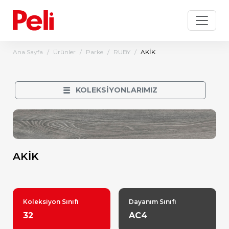
Ana Sayfa
Ürünler
Parke
RUBY
AKİK
KOLEKSİYONLARIMIZ
AKİK
Koleksiyon Sınıfı
Dayanım Sınıfı
32
AC4