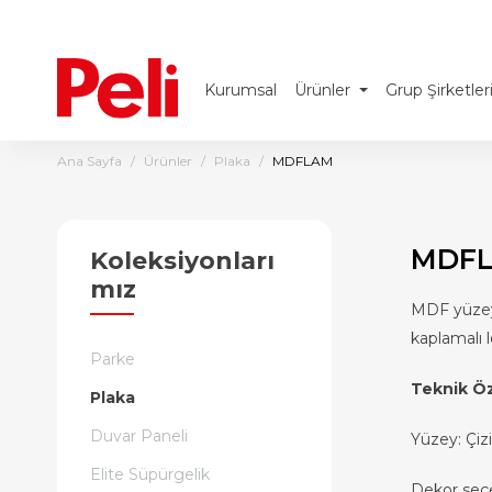
Kurumsal
Ürünler
Grup Şirketler
Ana Sayfa
Ürünler
Plaka
MDFLAM
MDF
Koleksiyonları
mız
MDF yüzeyi
kaplamalı l
Parke
Teknik Öz
Plaka
Duvar Paneli
Yüzey: Çiz
Elite Süpürgelik
Dekor seçe