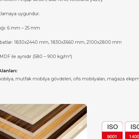
tlamaya uygundur.
ralığı: 6 mm – 25 mm
ebatlar: 1830x2440 mm, 1830x3660 mm, 2100x2800 mm
MDF ile aynıdır (580 – 900 kg/m³)
lanları:
bilya, mutfak mobilya gövdeleri, ofis mobilyaları, mağaza ekipma