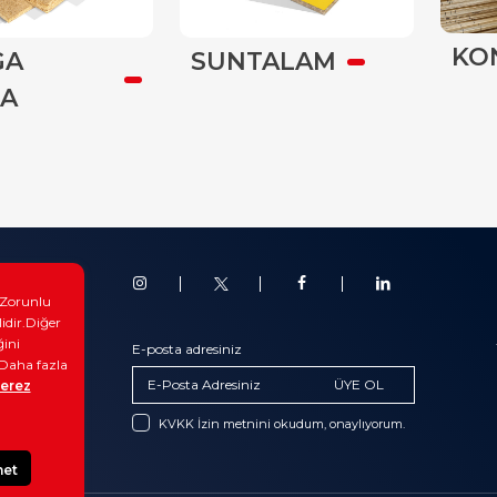
KO
GA
SUNTALAM
A
oglar
. Zorunlu
anslar
lidir.Diğer
ğini
erimiz
E-posta adresiniz
.Daha fazla
im
ÜYE OL
erez
 Kaynakları
KVKK İzin metnini okudum, onaylıyorum.
net