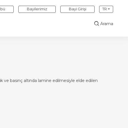
übü
Bayilerimiz
Bayi Girişi
TR
Arama
k ve basınç altında lamine edilmesiyle elde edilen