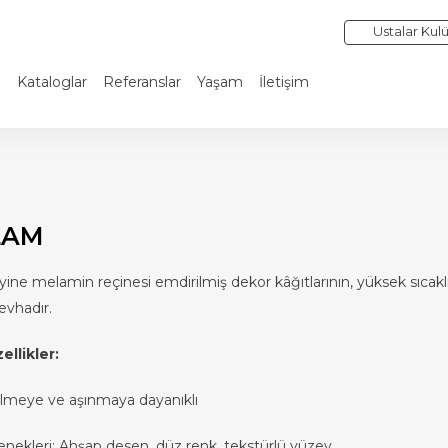
Ustalar Kul
i
Kataloglar
Referanslar
Yaşam
İletişim
LAM
ne melamin reçinesi emdirilmiş dekor kâğıtlarının, yüksek sıcaklı
evhadır.
ellikler:
ilmeye ve aşınmaya dayanıklı
nekleri: Ahşap desen, düz renk, tekstürlü yüzey