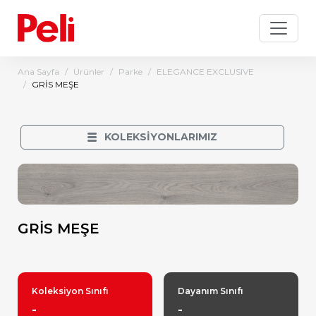
Ana Sayfa
Ürünler
Parke
ELEGANCE EXCLUSIVE
GRİS MEŞE
KOLEKSİYONLARIMIZ
GRİS MEŞE
Koleksiyon Sınıfı
Dayanım Sınıfı
-
-