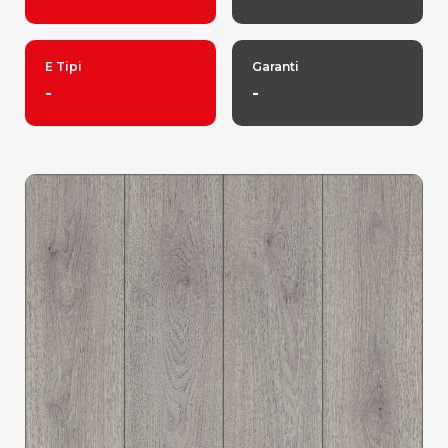
E Tipi
Garanti
-
-