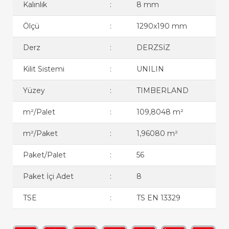
Kalınlık
:
8 mm
Ölçü
:
1290x190 mm
Derz
:
DERZSİZ
Kilit Sistemi
:
UNILIN
Yüzey
:
TIMBERLAND
m²/Palet
:
109,8048 m²
m²/Paket
:
1,96080 m²
Paket/Palet
:
56
Paket İçi Adet
:
8
TSE
:
TS EN 13329