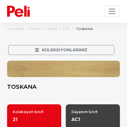
Ana Sayfa
Ürünler
Parke
CITY
TOSKANA
KOLEKSİYONLARIMIZ
TOSKANA
Koleksiyon Sınıfı
Dayanım Sınıfı
21
AC1