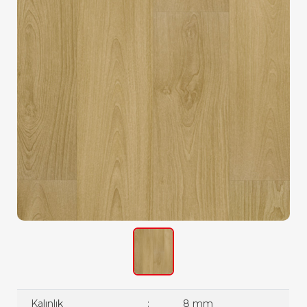
Kalınlık
:
8 mm