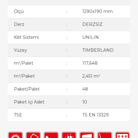
Ölçü
:
1290x190 mm
Derz
:
DERZSİZ
Kilit Sistemi
:
UNILIN
Yüzey
:
TIMBERLAND
m²/Palet
:
117,648
m²/Paket
:
2,451 m²
Paket/Palet
:
48
Paket İçi Adet
:
10
TSE
:
TS EN 13329