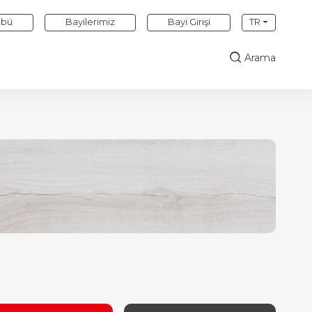
übü
Bayilerimiz
Bayi Girişi
TR
Arama