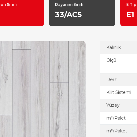
on Sınıfı
Dayanım Sınıfı
E Tip
33/AC5
E1
Kalınlık
Ölçü
Derz
Kilit Sistemi
Yüzey
m²/Palet
m²/Paket