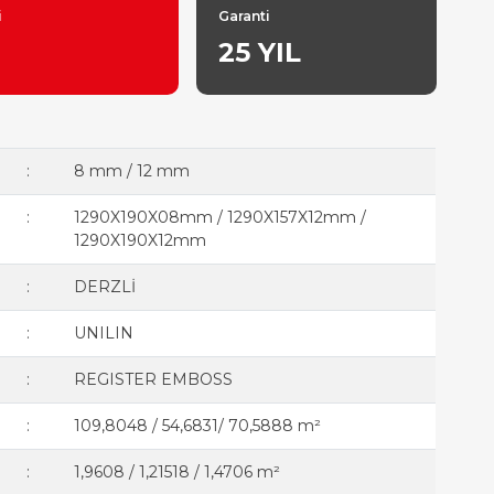
i
Garanti
25 YIL
:
8 mm / 12 mm
:
1290X190X08mm / 1290X157X12mm /
1290X190X12mm
:
DERZLİ
:
UNILIN
:
REGISTER EMBOSS
:
109,8048 / 54,6831/ 70,5888 m²
:
1,9608 / 1,21518 / 1,4706 m²