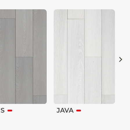
IS
JAVA
E