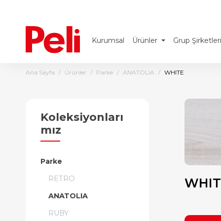
Kurumsal
Ürünler
Grup Şirketler
Ana Sayfa
Ürünler
Parke
ANATOLIA
WHITE
Koleksiyonları
mız
Parke
RETRO
WHIT
ANATOLIA
RUBY