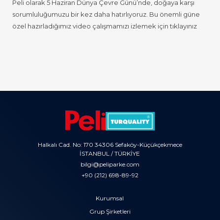
Peli olarak 5 Haziran Dünya Çevre Günü’nde, doğaya karşı
sorumluluğumuzu bir kez daha hatırlıyoruz. Bu önemli güne
özel hazırladığımız video çalışmamızı izlemek için
tıklayınız
Halkalı Cad. No: 170 34306 Sefaköy-Küçükçekmece
İSTANBUL / TÜRKİYE
bilgi@peliparke.com
+90 (212) 698-89-92
Kurumsal
Grup Şirketleri