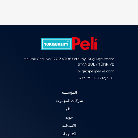
Halkalı Cad. No: 170 34306 Sefaköy-Küçükçekmece
İSTANBUL / TÜRKİYE
bilgi@peliparke.com
+90 (212) 698-89-92
المؤسسية
شركات المجموعة
إنتاج
جودة
الاستدامة
الكتالوجات