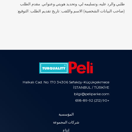
طلبي والرد عليه، وتسليمه لي، وتحديد هويتي وعنواني. مقدم الطلب
(صاحب البيانات الشخصية) الاسم واللقب: تاريخ تقديم الطلب: التوقيع:
Halkalı Cad. No: 170 34306 Sefaköy-Küçükçekmece
İSTANBUL / TÜRKİYE
bilgi@peliparke.com
+90 (212) 698-89-92
المؤسسية
شركات المجموعة
إنتاج