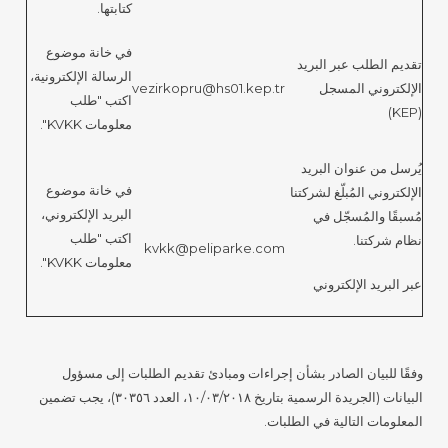
كتابتها.
في خانة موضوع
تقديم الطلب عبر البريد
الرسالة الإلكترونية،
الإلكتروني المسجل
vezirkopru@hs01.kep.tr
اكتب "طلب
(KEP)
معلومات KVKK".
يُرسل من عنوان البريد
في خانة موضوع
الإلكتروني المُبلّغ لشركتنا
البريد الإلكتروني،
مُسبقًا والمُسجّل في
اكتب "طلب
نظام شركتنا.
kvkk@peliparke.com
معلومات KVKK".
عبر البريد الإلكتروني
وفقًا للبيان الصادر بشأن إجراءات ومبادئ تقديم الطلبات إلى مسؤول
البيانات (الجريدة الرسمية بتاريخ ١٠/٠٣/٢٠١٨، العدد ٣٠٣٥٦)، يجب تضمين
المعلومات التالية في الطلبات.