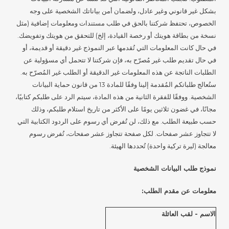
بشكل غير قانوني وغير عادل، ولضمان أمن بياناتك الشخصية على وجه
الخصوص، تحتفظ شركتنا بالحق في طلب مستندات ومعلومات إضافية (مثل
نسخة من بطاقة هويتك أو رخصة القيادة، إلخ) للتحقق من هويتك وتفويضك.
في حال كانت المعلومات التي تُقدمها عبر النموذج غير دقيقة أو قديمة، أو
في حال تقديم طلب غير مُصرّح به، فإن شركتنا لا تتحمل أي مسؤولية عن
الطلبات الناتجة عن هذه المعلومات غير الدقيقة أو الطلب غير المُصرّح به.
ستُعالج طلباتكم المُقدمة إلينا وفقًا للمادة 13 من قانون حماية البيانات
الشخصية. ووفقًا للفقرة الثانية من هذه المادة، سيتم الرد على طلبكم كتابيًا،
مجانًا، في غضون ثلاثين يومًا على الأكثر من تاريخ استلام طلبكم، وذلك
حسب طبيعة الطلب. مع ذلك، لن تُفرض أي رسوم على الردود الكتابية التي
لا تتجاوز عشر صفحات. لكل صفحة تتجاوز عشر صفحات، تُفرض رسوم
معالجة (ليرة تركية واحدة) تُحددها الهيئة.
نموذج طلب البيانات الشخصية
معلومات عن مقدم الطلب:
الاسم - لقب العائلة