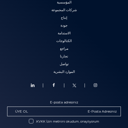
المؤسسية
شركات المجموعة
إنتاج
جودة
الاستدامة
الكتالوجات
مراجع
تجارنا
تواصل
الموارد البشرية
E-posta adresiniz
ÜYE OL
KVKK İzin metnini okudum, onaylıyorum.