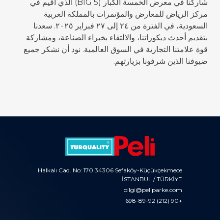
شاركنا في معرض الخمسة الكبار (BIG 5) الذي أقيم في
مركز الرياض للمعارض والمؤتمرات بالمملكة العربية
السعودية، في الفترة من ٢٤ إلى ٢٧ فبراير ٢٠٢٥. سعدنا
بتقديم أحدث ديكوراتنا، والالتقاء بخبراء الصناعة، ومشاركة
قوة علامتنا التجارية في السوق العالمية. نود أن نشكر جميع
ضيوفنا الذين شرفونا بزيارتهم.
Halkalı Cad. No: 170 34306 Sefaköy-Küçükçekmece
İSTANBUL / TÜRKİYE
bilgi@peliparke.com
+90 (212) 698-89-92